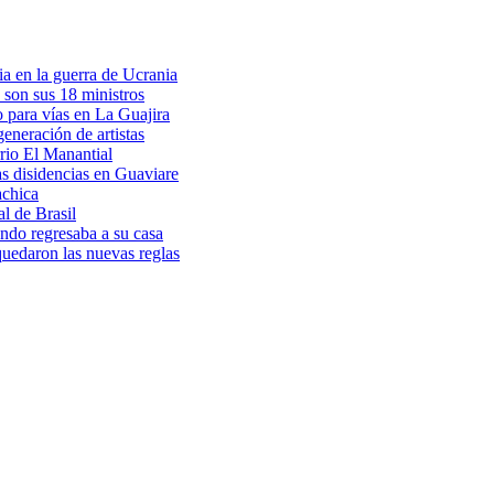
a en la guerra de Ucrania
 son sus 18 ministros
o para vías en La Guajira
eneración de artistas
rio El Manantial
as disidencias en Guaviare
achica
l de Brasil
ndo regresaba a su casa
 quedaron las nuevas reglas