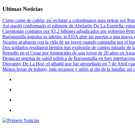
Ultimas Noticias
Como carne de cañón: así reclutan a colombianos para pelear por Rusi
Así quedó conformado el gabinete de Abelardo De La Espriella: estos
Cuestionan contratos por $3,2 billones adjudicados por gobierno Petr
Barranquilla impulsa su talento: la EDA abre las puertas a una nueva g
Sicarios acabaron con la vida de un joven cuando caminaba por el bar
Dos soldados resultaron heridos tras explosión de campo minado de l
Repudio en el Cesar por feminicidio de una joven de 20 años en Agu
Destacan sistema de salud pública de Barranquilla en foro internaciona
Diovanny De La Hoz, el albañil que fue atropellado en 7 de Abril cua
Menos horas de trabajo, más recargos y adiós al día de la familia: así
Primero Noticias
El mejor portal web de noticias de Barranquilla