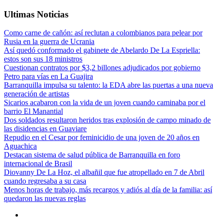
Ultimas Noticias
Como carne de cañón: así reclutan a colombianos para pelear por
Rusia en la guerra de Ucrania
Así quedó conformado el gabinete de Abelardo De La Espriella:
estos son sus 18 ministros
Cuestionan contratos por $3,2 billones adjudicados por gobierno
Petro para vías en La Guajira
Barranquilla impulsa su talento: la EDA abre las puertas a una nueva
generación de artistas
Sicarios acabaron con la vida de un joven cuando caminaba por el
barrio El Manantial
Dos soldados resultaron heridos tras explosión de campo minado de
las disidencias en Guaviare
Repudio en el Cesar por feminicidio de una joven de 20 años en
Aguachica
Destacan sistema de salud pública de Barranquilla en foro
internacional de Brasil
Diovanny De La Hoz, el albañil que fue atropellado en 7 de Abril
cuando regresaba a su casa
Menos horas de trabajo, más recargos y adiós al día de la familia: así
quedaron las nuevas reglas