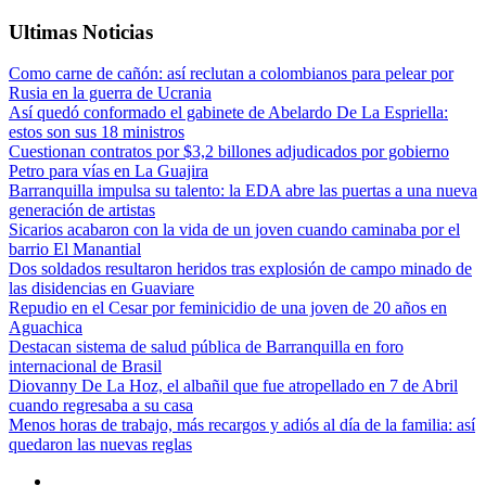
Ultimas Noticias
Como carne de cañón: así reclutan a colombianos para pelear por
Rusia en la guerra de Ucrania
Así quedó conformado el gabinete de Abelardo De La Espriella:
estos son sus 18 ministros
Cuestionan contratos por $3,2 billones adjudicados por gobierno
Petro para vías en La Guajira
Barranquilla impulsa su talento: la EDA abre las puertas a una nueva
generación de artistas
Sicarios acabaron con la vida de un joven cuando caminaba por el
barrio El Manantial
Dos soldados resultaron heridos tras explosión de campo minado de
las disidencias en Guaviare
Repudio en el Cesar por feminicidio de una joven de 20 años en
Aguachica
Destacan sistema de salud pública de Barranquilla en foro
internacional de Brasil
Diovanny De La Hoz, el albañil que fue atropellado en 7 de Abril
cuando regresaba a su casa
Menos horas de trabajo, más recargos y adiós al día de la familia: así
quedaron las nuevas reglas