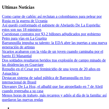
Ultimas Noticias
Como carne de cañón: así reclutan a colombianos para pelear por
Rusia en la guerra de Ucrania
Así quedó conformado el gabinete de Abelardo De La Espriella:
estos son sus 18 ministros
Cuestionan contratos por $3,2 billones adjudicados por gobierno
Petro para vías en La Guajira
Barranquilla impulsa su talento: la EDA abre las puertas a una nueva
generación de artistas
Sicarios acabaron con la vida de un joven cuando caminaba por el
barrio El Manantial
Dos soldados resultaron heridos tras explosión de campo minado de
las disidencias en Guaviare
Repudio en el Cesar por feminicidio de una joven de 20 años en
Aguachica
Destacan sistema de salud pública de Barranquilla en foro
internacional de Brasil
Diovanny De La Hoz, el albañil que fue atropellado en 7 de Abril
cuando regresaba a su casa
Menos horas de trabajo, más recargos y adiós al día de la familia: así
quedaron las nuevas reglas