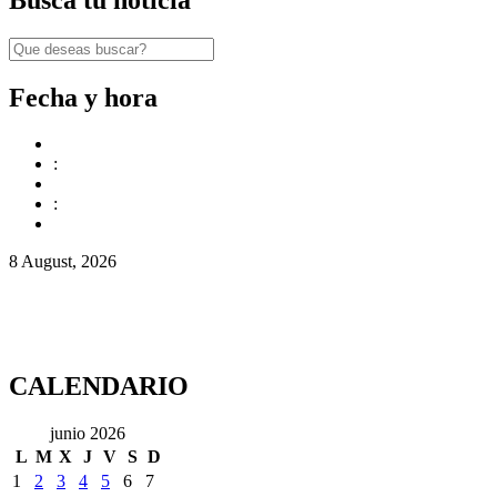
Fecha y hora
:
:
8 August, 2026
CALENDARIO
junio 2026
L
M
X
J
V
S
D
1
2
3
4
5
6
7