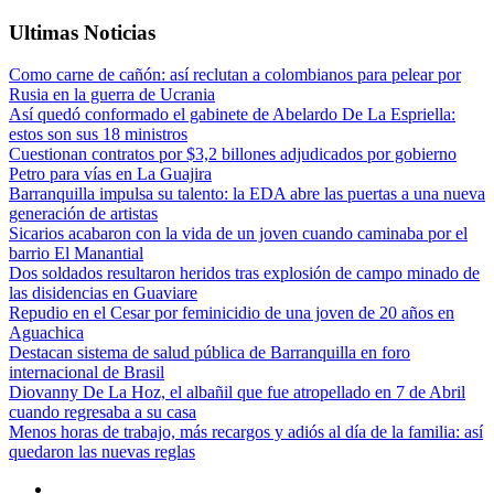
Ultimas Noticias
Como carne de cañón: así reclutan a colombianos para pelear por
Rusia en la guerra de Ucrania
Así quedó conformado el gabinete de Abelardo De La Espriella:
estos son sus 18 ministros
Cuestionan contratos por $3,2 billones adjudicados por gobierno
Petro para vías en La Guajira
Barranquilla impulsa su talento: la EDA abre las puertas a una nueva
generación de artistas
Sicarios acabaron con la vida de un joven cuando caminaba por el
barrio El Manantial
Dos soldados resultaron heridos tras explosión de campo minado de
las disidencias en Guaviare
Repudio en el Cesar por feminicidio de una joven de 20 años en
Aguachica
Destacan sistema de salud pública de Barranquilla en foro
internacional de Brasil
Diovanny De La Hoz, el albañil que fue atropellado en 7 de Abril
cuando regresaba a su casa
Menos horas de trabajo, más recargos y adiós al día de la familia: así
quedaron las nuevas reglas