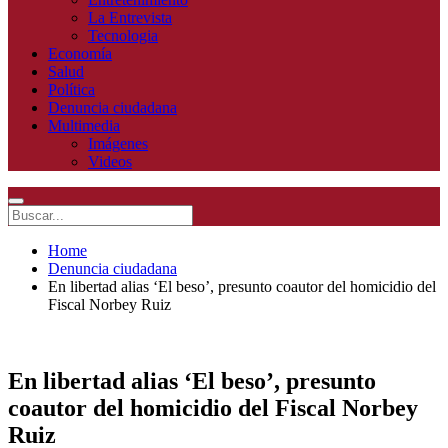
La Entrevista
Tecnologia
Economía
Salud
Política
Denuncia ciudadana
Multimedia
Imágenes
Videos
Home
Denuncia ciudadana
En libertad alias ‘El beso’, presunto coautor del homicidio del
Fiscal Norbey Ruiz
En libertad alias ‘El beso’, presunto
coautor del homicidio del Fiscal Norbey
Ruiz