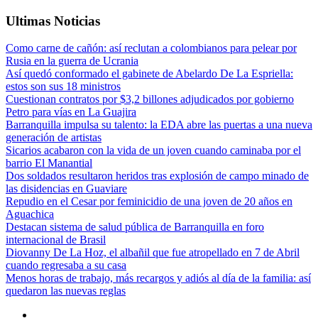
Ultimas Noticias
Como carne de cañón: así reclutan a colombianos para pelear por
Rusia en la guerra de Ucrania
Así quedó conformado el gabinete de Abelardo De La Espriella:
estos son sus 18 ministros
Cuestionan contratos por $3,2 billones adjudicados por gobierno
Petro para vías en La Guajira
Barranquilla impulsa su talento: la EDA abre las puertas a una nueva
generación de artistas
Sicarios acabaron con la vida de un joven cuando caminaba por el
barrio El Manantial
Dos soldados resultaron heridos tras explosión de campo minado de
las disidencias en Guaviare
Repudio en el Cesar por feminicidio de una joven de 20 años en
Aguachica
Destacan sistema de salud pública de Barranquilla en foro
internacional de Brasil
Diovanny De La Hoz, el albañil que fue atropellado en 7 de Abril
cuando regresaba a su casa
Menos horas de trabajo, más recargos y adiós al día de la familia: así
quedaron las nuevas reglas