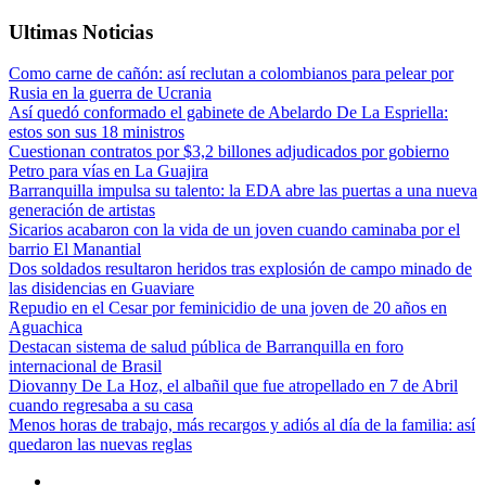
Ultimas Noticias
Como carne de cañón: así reclutan a colombianos para pelear por
Rusia en la guerra de Ucrania
Así quedó conformado el gabinete de Abelardo De La Espriella:
estos son sus 18 ministros
Cuestionan contratos por $3,2 billones adjudicados por gobierno
Petro para vías en La Guajira
Barranquilla impulsa su talento: la EDA abre las puertas a una nueva
generación de artistas
Sicarios acabaron con la vida de un joven cuando caminaba por el
barrio El Manantial
Dos soldados resultaron heridos tras explosión de campo minado de
las disidencias en Guaviare
Repudio en el Cesar por feminicidio de una joven de 20 años en
Aguachica
Destacan sistema de salud pública de Barranquilla en foro
internacional de Brasil
Diovanny De La Hoz, el albañil que fue atropellado en 7 de Abril
cuando regresaba a su casa
Menos horas de trabajo, más recargos y adiós al día de la familia: así
quedaron las nuevas reglas