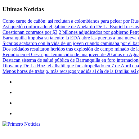
Ultimas Noticias
Como carne de cañón: así reclutan a colombianos para pelear por Rusi
Así quedó conformado el gabinete de Abelardo De La Espriella: estos
Cuestionan contratos por $3,2 billones adjudicados por gobierno Petr
Barranquilla impulsa su talento: la EDA abre las puertas a una nueva g
Sicarios acabaron con la vida de un joven cuando caminaba por el bar
Dos soldados resultaron heridos tras explosión de campo minado de l
Repudio en el Cesar por feminicidio de una joven de 20 años en Agu
Destacan sistema de salud pública de Barranquilla en foro internaciona
Diovanny De La Hoz, el albañil que fue atropellado en 7 de Abril cua
Menos horas de trabajo, más recargos y adiós al día de la familia: así
Primero Noticias
El mejor portal web de noticias de Barranquilla