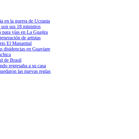
a en la guerra de Ucrania
 son sus 18 ministros
o para vías en La Guajira
eneración de artistas
rio El Manantial
as disidencias en Guaviare
achica
l de Brasil
ndo regresaba a su casa
 quedaron las nuevas reglas