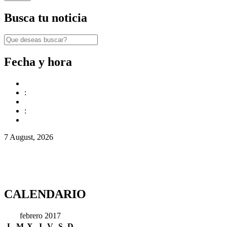
Busca tu noticia
Fecha y hora
:
:
7 August, 2026
CALENDARIO
febrero 2017
L
M
X
J
V
S
D