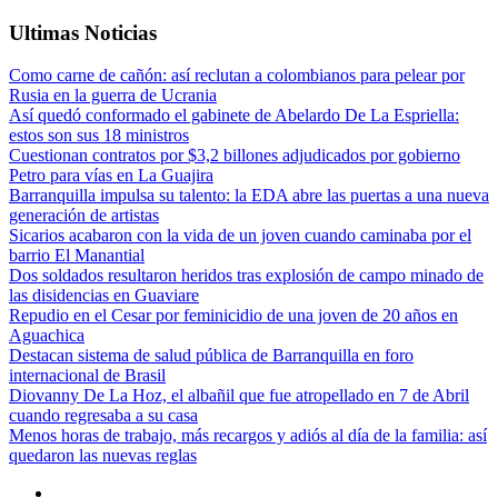
Ultimas Noticias
Como carne de cañón: así reclutan a colombianos para pelear por
Rusia en la guerra de Ucrania
Así quedó conformado el gabinete de Abelardo De La Espriella:
estos son sus 18 ministros
Cuestionan contratos por $3,2 billones adjudicados por gobierno
Petro para vías en La Guajira
Barranquilla impulsa su talento: la EDA abre las puertas a una nueva
generación de artistas
Sicarios acabaron con la vida de un joven cuando caminaba por el
barrio El Manantial
Dos soldados resultaron heridos tras explosión de campo minado de
las disidencias en Guaviare
Repudio en el Cesar por feminicidio de una joven de 20 años en
Aguachica
Destacan sistema de salud pública de Barranquilla en foro
internacional de Brasil
Diovanny De La Hoz, el albañil que fue atropellado en 7 de Abril
cuando regresaba a su casa
Menos horas de trabajo, más recargos y adiós al día de la familia: así
quedaron las nuevas reglas