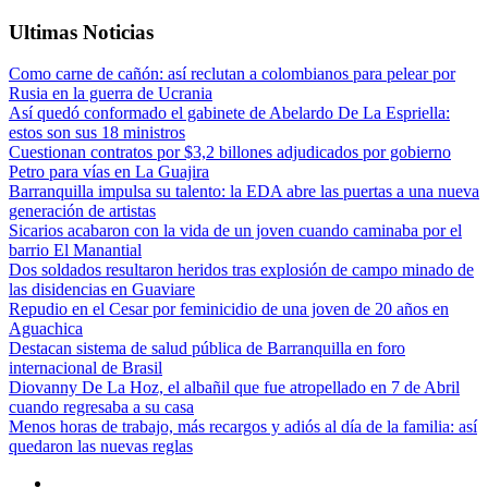
Ultimas Noticias
Como carne de cañón: así reclutan a colombianos para pelear por
Rusia en la guerra de Ucrania
Así quedó conformado el gabinete de Abelardo De La Espriella:
estos son sus 18 ministros
Cuestionan contratos por $3,2 billones adjudicados por gobierno
Petro para vías en La Guajira
Barranquilla impulsa su talento: la EDA abre las puertas a una nueva
generación de artistas
Sicarios acabaron con la vida de un joven cuando caminaba por el
barrio El Manantial
Dos soldados resultaron heridos tras explosión de campo minado de
las disidencias en Guaviare
Repudio en el Cesar por feminicidio de una joven de 20 años en
Aguachica
Destacan sistema de salud pública de Barranquilla en foro
internacional de Brasil
Diovanny De La Hoz, el albañil que fue atropellado en 7 de Abril
cuando regresaba a su casa
Menos horas de trabajo, más recargos y adiós al día de la familia: así
quedaron las nuevas reglas