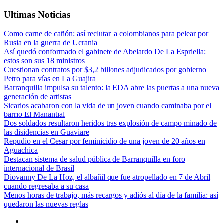
Ultimas Noticias
Como carne de cañón: así reclutan a colombianos para pelear por
Rusia en la guerra de Ucrania
Así quedó conformado el gabinete de Abelardo De La Espriella:
estos son sus 18 ministros
Cuestionan contratos por $3,2 billones adjudicados por gobierno
Petro para vías en La Guajira
Barranquilla impulsa su talento: la EDA abre las puertas a una nueva
generación de artistas
Sicarios acabaron con la vida de un joven cuando caminaba por el
barrio El Manantial
Dos soldados resultaron heridos tras explosión de campo minado de
las disidencias en Guaviare
Repudio en el Cesar por feminicidio de una joven de 20 años en
Aguachica
Destacan sistema de salud pública de Barranquilla en foro
internacional de Brasil
Diovanny De La Hoz, el albañil que fue atropellado en 7 de Abril
cuando regresaba a su casa
Menos horas de trabajo, más recargos y adiós al día de la familia: así
quedaron las nuevas reglas