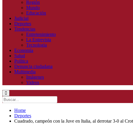
Región
Mundo
Educación
Judicial
Deportes
Tendencias
Entretenimiento
La Entrevista
Tecnologia
Economía
Salud
Política
Denuncia ciudadana
Multimedia
Imágenes
Videos
Home
Deportes
Cuadrado, campeón con la Juve en Italia, al derrotar 3-0 al Cro