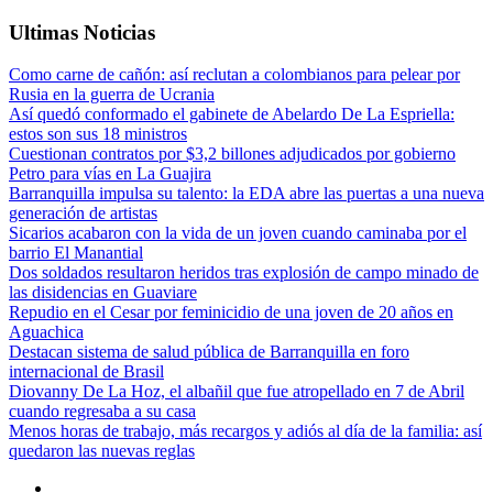
Ultimas Noticias
Como carne de cañón: así reclutan a colombianos para pelear por
Rusia en la guerra de Ucrania
Así quedó conformado el gabinete de Abelardo De La Espriella:
estos son sus 18 ministros
Cuestionan contratos por $3,2 billones adjudicados por gobierno
Petro para vías en La Guajira
Barranquilla impulsa su talento: la EDA abre las puertas a una nueva
generación de artistas
Sicarios acabaron con la vida de un joven cuando caminaba por el
barrio El Manantial
Dos soldados resultaron heridos tras explosión de campo minado de
las disidencias en Guaviare
Repudio en el Cesar por feminicidio de una joven de 20 años en
Aguachica
Destacan sistema de salud pública de Barranquilla en foro
internacional de Brasil
Diovanny De La Hoz, el albañil que fue atropellado en 7 de Abril
cuando regresaba a su casa
Menos horas de trabajo, más recargos y adiós al día de la familia: así
quedaron las nuevas reglas