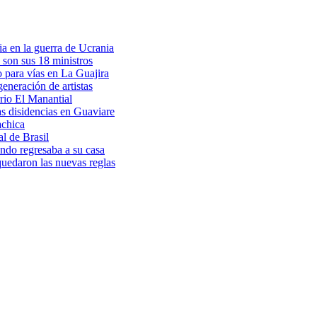
a en la guerra de Ucrania
 son sus 18 ministros
o para vías en La Guajira
eneración de artistas
rio El Manantial
as disidencias en Guaviare
achica
l de Brasil
ndo regresaba a su casa
 quedaron las nuevas reglas