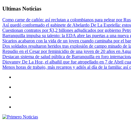
Ultimas Noticias
Como carne de cañón: así reclutan a colombianos para pelear por Rusi
Así quedó conformado el gabinete de Abelardo De La Espriella: estos
Cuestionan contratos por $3,2 billones adjudicados por gobierno Petr
Barranquilla impulsa su talento: la EDA abre las puertas a una nueva g
Sicarios acabaron con la vida de un joven cuando caminaba por el bar
Dos soldados resultaron heridos tras explosión de campo minado de l
Repudio en el Cesar por feminicidio de una joven de 20 años en Agu
Destacan sistema de salud pública de Barranquilla en foro internaciona
Diovanny De La Hoz, el albañil que fue atropellado en 7 de Abril cua
Menos horas de trabajo, más recargos y adiós al día de la familia: así
Primero Noticias
El mejor portal web de noticias de Barranquilla