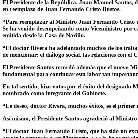
El Presidente de la República, Juan Manuel Santos, de
en reemplazo de Juan Fernando Cristo Bustos.
“Para reemplazar al Ministro Juan Fernando Cristo est
Se ha venido desempeñando como Viceministro por casi
emitida desde la Casa de Nariño.
“El doctor Rivera ha adelantado muchos de los trabaj
de mencionar: el diálogo social, las relaciones con el 
El Presidente Santos recordó además que el nuevo Mini
fundamental para continuar esta labor tan important
En tal sentido, hizo votos por el éxito del designado 
nombrado como integrante del Gabinete.
“Le deseo, doctor Rivera, muchos éxitos, es el primer 
Así mismo, el Presidente Santos agradeció al Ministro 
“El doctor Juan Fernando Cristo, que ha sido un excele
acepte la renuncia a ese Ministerio, y se la he aceptad