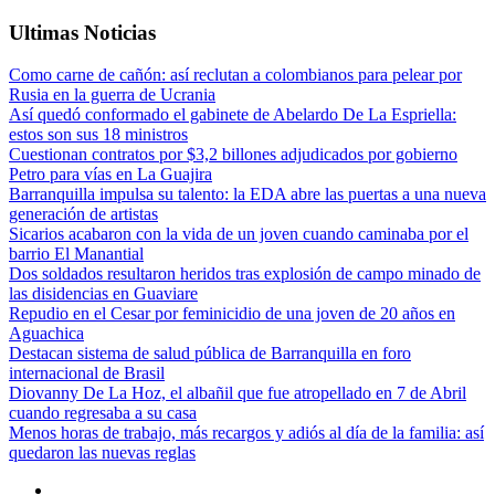
Ultimas Noticias
Como carne de cañón: así reclutan a colombianos para pelear por
Rusia en la guerra de Ucrania
Así quedó conformado el gabinete de Abelardo De La Espriella:
estos son sus 18 ministros
Cuestionan contratos por $3,2 billones adjudicados por gobierno
Petro para vías en La Guajira
Barranquilla impulsa su talento: la EDA abre las puertas a una nueva
generación de artistas
Sicarios acabaron con la vida de un joven cuando caminaba por el
barrio El Manantial
Dos soldados resultaron heridos tras explosión de campo minado de
las disidencias en Guaviare
Repudio en el Cesar por feminicidio de una joven de 20 años en
Aguachica
Destacan sistema de salud pública de Barranquilla en foro
internacional de Brasil
Diovanny De La Hoz, el albañil que fue atropellado en 7 de Abril
cuando regresaba a su casa
Menos horas de trabajo, más recargos y adiós al día de la familia: así
quedaron las nuevas reglas