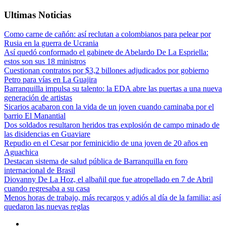
Ultimas Noticias
Como carne de cañón: así reclutan a colombianos para pelear por
Rusia en la guerra de Ucrania
Así quedó conformado el gabinete de Abelardo De La Espriella:
estos son sus 18 ministros
Cuestionan contratos por $3,2 billones adjudicados por gobierno
Petro para vías en La Guajira
Barranquilla impulsa su talento: la EDA abre las puertas a una nueva
generación de artistas
Sicarios acabaron con la vida de un joven cuando caminaba por el
barrio El Manantial
Dos soldados resultaron heridos tras explosión de campo minado de
las disidencias en Guaviare
Repudio en el Cesar por feminicidio de una joven de 20 años en
Aguachica
Destacan sistema de salud pública de Barranquilla en foro
internacional de Brasil
Diovanny De La Hoz, el albañil que fue atropellado en 7 de Abril
cuando regresaba a su casa
Menos horas de trabajo, más recargos y adiós al día de la familia: así
quedaron las nuevas reglas