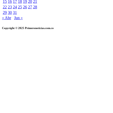
15
16
17
18
19
20
21
22
23
24
25
26
27
28
29
30
31
« Abr
Jun »
Copyright © 2025 Primeronoticias.com.co