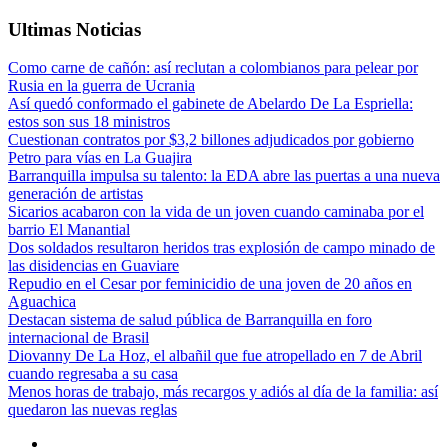
Ultimas Noticias
Como carne de cañón: así reclutan a colombianos para pelear por
Rusia en la guerra de Ucrania
Así quedó conformado el gabinete de Abelardo De La Espriella:
estos son sus 18 ministros
Cuestionan contratos por $3,2 billones adjudicados por gobierno
Petro para vías en La Guajira
Barranquilla impulsa su talento: la EDA abre las puertas a una nueva
generación de artistas
Sicarios acabaron con la vida de un joven cuando caminaba por el
barrio El Manantial
Dos soldados resultaron heridos tras explosión de campo minado de
las disidencias en Guaviare
Repudio en el Cesar por feminicidio de una joven de 20 años en
Aguachica
Destacan sistema de salud pública de Barranquilla en foro
internacional de Brasil
Diovanny De La Hoz, el albañil que fue atropellado en 7 de Abril
cuando regresaba a su casa
Menos horas de trabajo, más recargos y adiós al día de la familia: así
quedaron las nuevas reglas