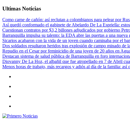
Ultimas Noticias
Como carne de cañón: así reclutan a colombianos para pelear por Rusi
Así quedó conformado el gabinete de Abelardo De La Espriella: estos
Cuestionan contratos por $3,2 billones adjudicados por gobierno Petr
Barranquilla impulsa su talento: la EDA abre las puertas a una nueva g
Sicarios acabaron con la vida de un joven cuando caminaba por el bar
Dos soldados resultaron heridos tras explosión de campo minado de l
Repudio en el Cesar por feminicidio de una joven de 20 años en Agu
Destacan sistema de salud pública de Barranquilla en foro internaciona
Diovanny De La Hoz, el albañil que fue atropellado en 7 de Abril cua
Menos horas de trabajo, más recargos y adiós al día de la familia: así
Primero Noticias
El mejor portal web de noticias de Barranquilla