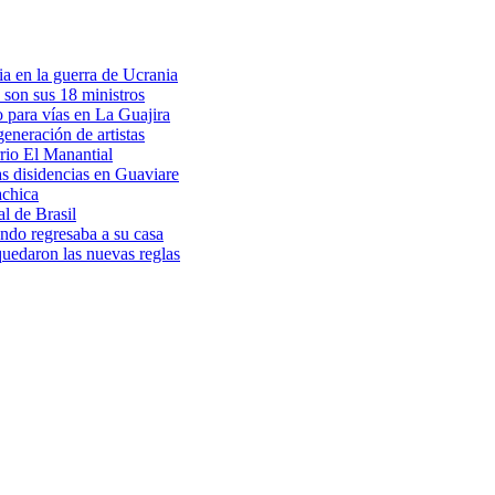
a en la guerra de Ucrania
 son sus 18 ministros
o para vías en La Guajira
eneración de artistas
rio El Manantial
as disidencias en Guaviare
achica
l de Brasil
ndo regresaba a su casa
 quedaron las nuevas reglas