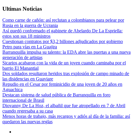
Ultimas Noticias
Como carne de cañón: así reclutan a colombianos para pelear por
Rusia en la guerra de Ucrania
Así quedó conformado el gabinete de Abelardo De La Espriella:
estos son sus 18 ministros
Cuestionan contratos por $3,2 billones adjudicados por gobierno
Petro para vías en La Guajira
Barranquilla impulsa su talento: la EDA abre las puertas a una nueva
generación de artistas
Sicarios acabaron con la vida de un joven cuando caminaba por el
barrio El Manantial
Dos soldados resultaron heridos tras explosión de campo minado de
las disidencias en Guaviare
Repudio en el Cesar por feminicidio de una joven de 20 años en
Aguachica
Destacan sistema de salud pública de Barranquilla en foro
internacional de Brasil
Diovanny De La Hoz, el albañil que fue atropellado en 7 de Abril
cuando regresaba a su casa
Menos horas de trabajo, más recargos y adiós al día de la familia: así
quedaron las nuevas reglas