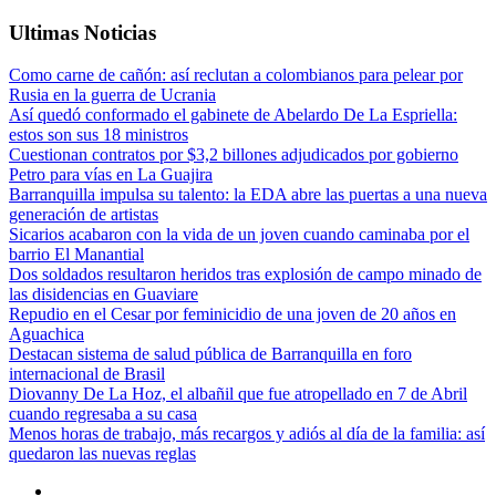
Ultimas Noticias
Como carne de cañón: así reclutan a colombianos para pelear por
Rusia en la guerra de Ucrania
Así quedó conformado el gabinete de Abelardo De La Espriella:
estos son sus 18 ministros
Cuestionan contratos por $3,2 billones adjudicados por gobierno
Petro para vías en La Guajira
Barranquilla impulsa su talento: la EDA abre las puertas a una nueva
generación de artistas
Sicarios acabaron con la vida de un joven cuando caminaba por el
barrio El Manantial
Dos soldados resultaron heridos tras explosión de campo minado de
las disidencias en Guaviare
Repudio en el Cesar por feminicidio de una joven de 20 años en
Aguachica
Destacan sistema de salud pública de Barranquilla en foro
internacional de Brasil
Diovanny De La Hoz, el albañil que fue atropellado en 7 de Abril
cuando regresaba a su casa
Menos horas de trabajo, más recargos y adiós al día de la familia: así
quedaron las nuevas reglas