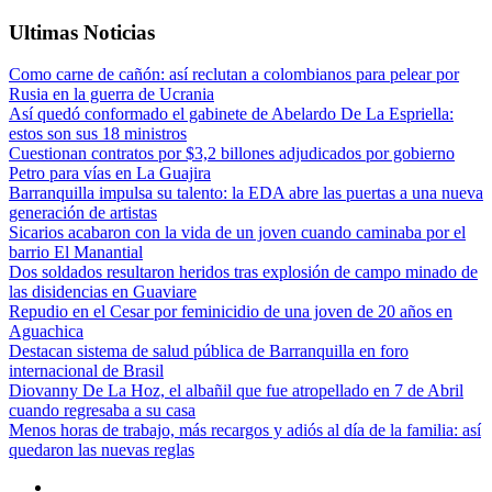
Ultimas Noticias
Como carne de cañón: así reclutan a colombianos para pelear por
Rusia en la guerra de Ucrania
Así quedó conformado el gabinete de Abelardo De La Espriella:
estos son sus 18 ministros
Cuestionan contratos por $3,2 billones adjudicados por gobierno
Petro para vías en La Guajira
Barranquilla impulsa su talento: la EDA abre las puertas a una nueva
generación de artistas
Sicarios acabaron con la vida de un joven cuando caminaba por el
barrio El Manantial
Dos soldados resultaron heridos tras explosión de campo minado de
las disidencias en Guaviare
Repudio en el Cesar por feminicidio de una joven de 20 años en
Aguachica
Destacan sistema de salud pública de Barranquilla en foro
internacional de Brasil
Diovanny De La Hoz, el albañil que fue atropellado en 7 de Abril
cuando regresaba a su casa
Menos horas de trabajo, más recargos y adiós al día de la familia: así
quedaron las nuevas reglas