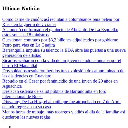
Ultimas Noticias
Como carne de cañón: así reclutan a colombianos para pelear por
Rusia en la guerra de Ucrania
Así quedó conformado el gabinete de Abelardo De La Espriella:
estos son sus 18 ministros
Cuestionan contratos por $3,2 billones adjudicados por gobierno
Petro para vías en La Guajira
Barranquilla impulsa su talento: la EDA abre las puertas a una nueva
generación de artistas
Sicarios acabaron con la vida de un joven cuando caminaba por el
barrio El Manantial
Dos soldados resultaron heridos tras explosión de campo minado de
las disidencias en Guaviare
Repudio en el Cesar por feminicidio de una joven de 20 años en
Aguachica
Destacan sistema de salud pública de Barranquilla en foro
internacional de Brasil
Diovanny De La Hoz, el albañil que fue atropellado en 7 de Abril
cuando regresaba a su casa
Menos horas de trabajo, más recargos y adiós al día de la familia: así
quedaron las nuevas reglas