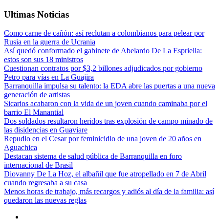
Ultimas Noticias
Como carne de cañón: así reclutan a colombianos para pelear por
Rusia en la guerra de Ucrania
Así quedó conformado el gabinete de Abelardo De La Espriella:
estos son sus 18 ministros
Cuestionan contratos por $3,2 billones adjudicados por gobierno
Petro para vías en La Guajira
Barranquilla impulsa su talento: la EDA abre las puertas a una nueva
generación de artistas
Sicarios acabaron con la vida de un joven cuando caminaba por el
barrio El Manantial
Dos soldados resultaron heridos tras explosión de campo minado de
las disidencias en Guaviare
Repudio en el Cesar por feminicidio de una joven de 20 años en
Aguachica
Destacan sistema de salud pública de Barranquilla en foro
internacional de Brasil
Diovanny De La Hoz, el albañil que fue atropellado en 7 de Abril
cuando regresaba a su casa
Menos horas de trabajo, más recargos y adiós al día de la familia: así
quedaron las nuevas reglas