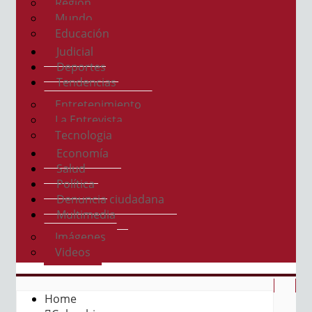
Región
Mundo
Educación
Judicial
Deportes
Tendencias
Entretenimiento
La Entrevista
Tecnologia
Economía
Salud
Política
Denuncia ciudadana
Multimedia
Imágenes
Videos
Home