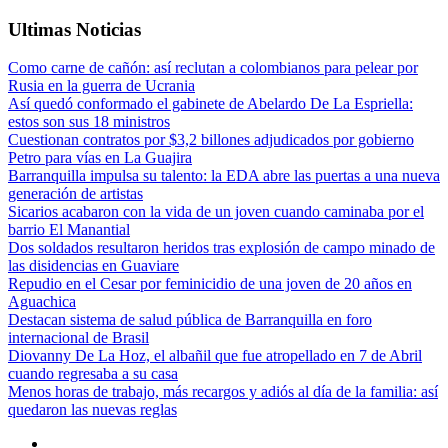
Ultimas Noticias
Como carne de cañón: así reclutan a colombianos para pelear por
Rusia en la guerra de Ucrania
Así quedó conformado el gabinete de Abelardo De La Espriella:
estos son sus 18 ministros
Cuestionan contratos por $3,2 billones adjudicados por gobierno
Petro para vías en La Guajira
Barranquilla impulsa su talento: la EDA abre las puertas a una nueva
generación de artistas
Sicarios acabaron con la vida de un joven cuando caminaba por el
barrio El Manantial
Dos soldados resultaron heridos tras explosión de campo minado de
las disidencias en Guaviare
Repudio en el Cesar por feminicidio de una joven de 20 años en
Aguachica
Destacan sistema de salud pública de Barranquilla en foro
internacional de Brasil
Diovanny De La Hoz, el albañil que fue atropellado en 7 de Abril
cuando regresaba a su casa
Menos horas de trabajo, más recargos y adiós al día de la familia: así
quedaron las nuevas reglas