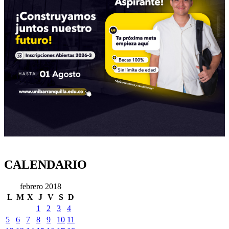
CALENDARIO
febrero 2018
L
M
X
J
V
S
D
1
2
3
4
5
6
7
8
9
10
11