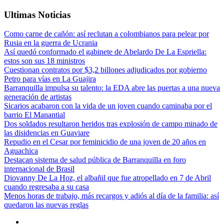
Ultimas Noticias
Como carne de cañón: así reclutan a colombianos para pelear por
Rusia en la guerra de Ucrania
Así quedó conformado el gabinete de Abelardo De La Espriella:
estos son sus 18 ministros
Cuestionan contratos por $3,2 billones adjudicados por gobierno
Petro para vías en La Guajira
Barranquilla impulsa su talento: la EDA abre las puertas a una nueva
generación de artistas
Sicarios acabaron con la vida de un joven cuando caminaba por el
barrio El Manantial
Dos soldados resultaron heridos tras explosión de campo minado de
las disidencias en Guaviare
Repudio en el Cesar por feminicidio de una joven de 20 años en
Aguachica
Destacan sistema de salud pública de Barranquilla en foro
internacional de Brasil
Diovanny De La Hoz, el albañil que fue atropellado en 7 de Abril
cuando regresaba a su casa
Menos horas de trabajo, más recargos y adiós al día de la familia: así
quedaron las nuevas reglas