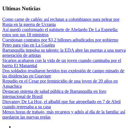
Ultimas Noticias
Como carne de cañón: así reclutan a colombianos para pelear por
Rusia en la guerra de Ucrania
Así quedó conformado el gabinete de Abelardo De La Espriella:
estos son sus 18 ministros
Cuestionan contratos por $3,2 billones adjudicados por gobierno
Petro para vías en La Guajira
Barranquilla impulsa su talento: la EDA abre las puertas a una nueva
generación de artistas
Sicarios acabaron con la vida de un joven cuando caminaba por el
barrio El Manantial
Dos soldados resultaron heridos tras explosión de campo minado de
las disidencias en Guaviare
Repudio en el Cesar por feminicidio de una joven de 20 años en
Aguachica
Destacan sistema de salud pública de Barranquilla en foro
internacional de Brasil
Diovanny De La Hoz, el albañil que fue atropellado en 7 de Abril
cuando regresaba a su casa
Menos horas de trabajo, más recargos y adiós al día de la familia: así
quedaron las nuevas reglas