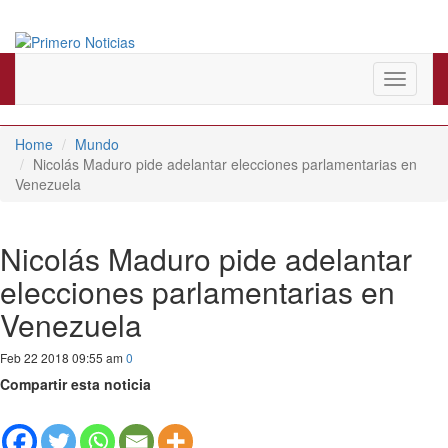
El mejor portal web de noticias de Barranquilla
Primero Noticias
Toggle
navigati
Home
Mundo
Nicolás Maduro pide adelantar elecciones parlamentarias en
Venezuela
Nicolás Maduro pide adelantar
elecciones parlamentarias en
Venezuela
Feb 22 2018 09:55 am
0
Compartir esta noticia