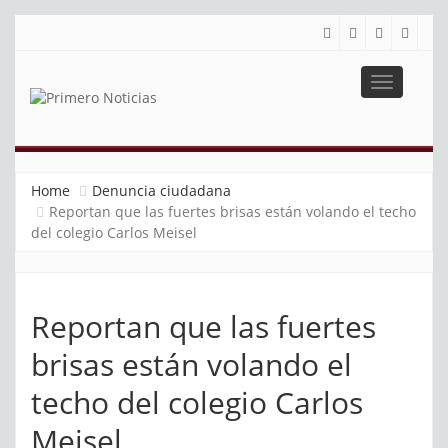
Toggle
navigatio
PRIMERO NOTICIAS
El mejor portal web de noticias de Barranquilla
Home
Denuncia ciudadana
Reportan que las fuertes brisas están volando el techo
del colegio Carlos Meisel
Reportan que las fuertes
brisas están volando el
techo del colegio Carlos
Meisel