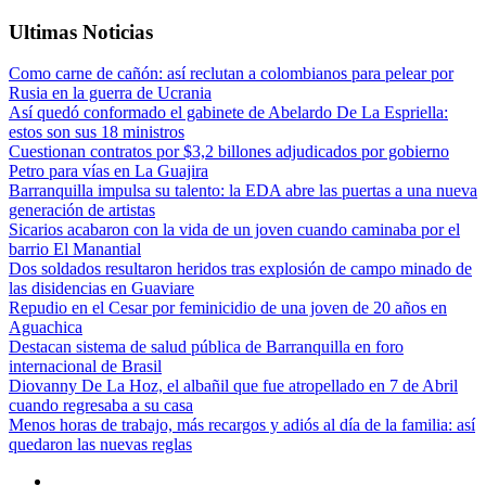
Ultimas Noticias
Como carne de cañón: así reclutan a colombianos para pelear por
Rusia en la guerra de Ucrania
Así quedó conformado el gabinete de Abelardo De La Espriella:
estos son sus 18 ministros
Cuestionan contratos por $3,2 billones adjudicados por gobierno
Petro para vías en La Guajira
Barranquilla impulsa su talento: la EDA abre las puertas a una nueva
generación de artistas
Sicarios acabaron con la vida de un joven cuando caminaba por el
barrio El Manantial
Dos soldados resultaron heridos tras explosión de campo minado de
las disidencias en Guaviare
Repudio en el Cesar por feminicidio de una joven de 20 años en
Aguachica
Destacan sistema de salud pública de Barranquilla en foro
internacional de Brasil
Diovanny De La Hoz, el albañil que fue atropellado en 7 de Abril
cuando regresaba a su casa
Menos horas de trabajo, más recargos y adiós al día de la familia: así
quedaron las nuevas reglas