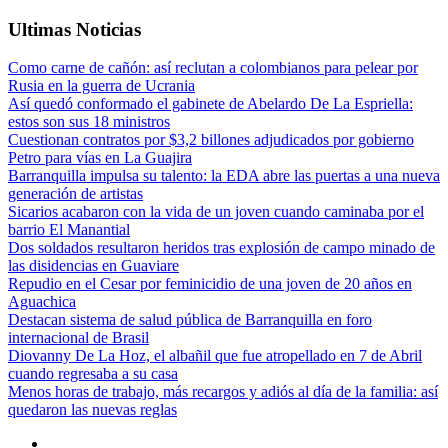
Ultimas Noticias
Como carne de cañón: así reclutan a colombianos para pelear por
Rusia en la guerra de Ucrania
Así quedó conformado el gabinete de Abelardo De La Espriella:
estos son sus 18 ministros
Cuestionan contratos por $3,2 billones adjudicados por gobierno
Petro para vías en La Guajira
Barranquilla impulsa su talento: la EDA abre las puertas a una nueva
generación de artistas
Sicarios acabaron con la vida de un joven cuando caminaba por el
barrio El Manantial
Dos soldados resultaron heridos tras explosión de campo minado de
las disidencias en Guaviare
Repudio en el Cesar por feminicidio de una joven de 20 años en
Aguachica
Destacan sistema de salud pública de Barranquilla en foro
internacional de Brasil
Diovanny De La Hoz, el albañil que fue atropellado en 7 de Abril
cuando regresaba a su casa
Menos horas de trabajo, más recargos y adiós al día de la familia: así
quedaron las nuevas reglas