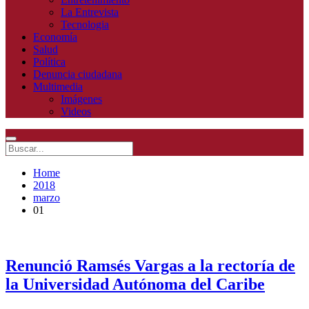
La Entrevista
Tecnologia
Economía
Salud
Política
Denuncia ciudadana
Multimedia
Imágenes
Videos
Home
2018
marzo
01
Renunció Ramsés Vargas a la rectoría de
la Universidad Autónoma del Caribe