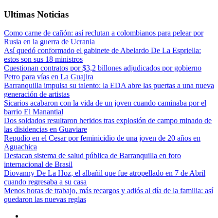
Ultimas Noticias
Como carne de cañón: así reclutan a colombianos para pelear por
Rusia en la guerra de Ucrania
Así quedó conformado el gabinete de Abelardo De La Espriella:
estos son sus 18 ministros
Cuestionan contratos por $3,2 billones adjudicados por gobierno
Petro para vías en La Guajira
Barranquilla impulsa su talento: la EDA abre las puertas a una nueva
generación de artistas
Sicarios acabaron con la vida de un joven cuando caminaba por el
barrio El Manantial
Dos soldados resultaron heridos tras explosión de campo minado de
las disidencias en Guaviare
Repudio en el Cesar por feminicidio de una joven de 20 años en
Aguachica
Destacan sistema de salud pública de Barranquilla en foro
internacional de Brasil
Diovanny De La Hoz, el albañil que fue atropellado en 7 de Abril
cuando regresaba a su casa
Menos horas de trabajo, más recargos y adiós al día de la familia: así
quedaron las nuevas reglas