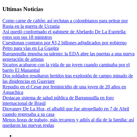
Ultimas Noticias
Como carne de cañón: así reclutan a colombianos para pelear por
Rusia en la guerra de Ucrania
Así quedó conformado el gabinete de Abelardo De La Espriella:
estos son sus 18 ministros
Cuestionan contratos por $3,2 billones adjudicados por gobierno
Petro para vías en La Guajira
Barranquilla impulsa su talento: la EDA abre las puertas a una nueva
generación de artistas
Sicarios acabaron con la vida de un joven cuando caminaba por el
barrio El Manantial
Dos soldados resultaron heridos tras explosión de campo minado de
las disidencias en Guaviare
Repudio en el Cesar por feminicidio de una joven de 20 años en
Aguachica
Destacan sistema de salud pública de Barranquilla en foro
internacional de Brasil
Diovanny De La Hoz, el albañil que fue atropellado en 7 de Abril
cuando regresaba a su casa
Menos horas de trabajo, más recargos y adiós al día de la familia: así
quedaron las nuevas reglas