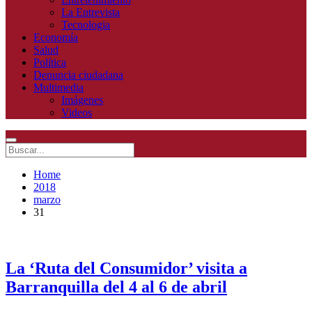
La Entrevista
Tecnologia
Economía
Salud
Política
Denuncia ciudadana
Multimedia
Imágenes
Videos
Home
2018
marzo
31
La ‘Ruta del Consumidor’ visita a
Barranquilla del 4 al 6 de abril