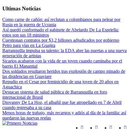
Ultimas Noticias
Como carne de cañón: así reclutan a colombianos para pelear por
Rusia en la guerra de Ucrania
Así quedó conformado el gabinete de Abelardo De La Espriella:
estos son sus 18 ministros
Cuestionan contratos por $3,2 billones adjudicados por gobierno
Petro para vías en La Guajira
Barranquilla impulsa su talento: la EDA abre las puertas a una nueva
generación de artistas
Sicarios acabaron con la vida de un joven cuando caminaba por el
barrio El Manantial
Dos soldados resultaron heridos tras explosión de campo minado de
las disidencias en Guaviare
Repudio en el Cesar por feminicidio de una joven de 20 años en
Aguachica
Destacan sistema de salud pública de Barranquilla en foro
internacional de Brasil
Diovanny De La Hoz, el albañil que fue atropellado en 7 de Abril
cuando regresaba a su casa
Menos horas de trabajo, más recargos y adiós al día de la familia: así
quedaron las nuevas reglas