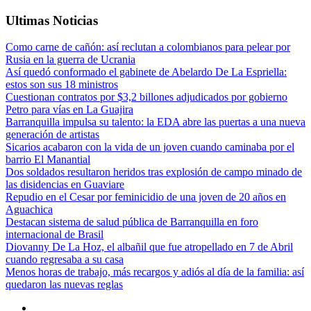
Ultimas Noticias
Como carne de cañón: así reclutan a colombianos para pelear por
Rusia en la guerra de Ucrania
Así quedó conformado el gabinete de Abelardo De La Espriella:
estos son sus 18 ministros
Cuestionan contratos por $3,2 billones adjudicados por gobierno
Petro para vías en La Guajira
Barranquilla impulsa su talento: la EDA abre las puertas a una nueva
generación de artistas
Sicarios acabaron con la vida de un joven cuando caminaba por el
barrio El Manantial
Dos soldados resultaron heridos tras explosión de campo minado de
las disidencias en Guaviare
Repudio en el Cesar por feminicidio de una joven de 20 años en
Aguachica
Destacan sistema de salud pública de Barranquilla en foro
internacional de Brasil
Diovanny De La Hoz, el albañil que fue atropellado en 7 de Abril
cuando regresaba a su casa
Menos horas de trabajo, más recargos y adiós al día de la familia: así
quedaron las nuevas reglas