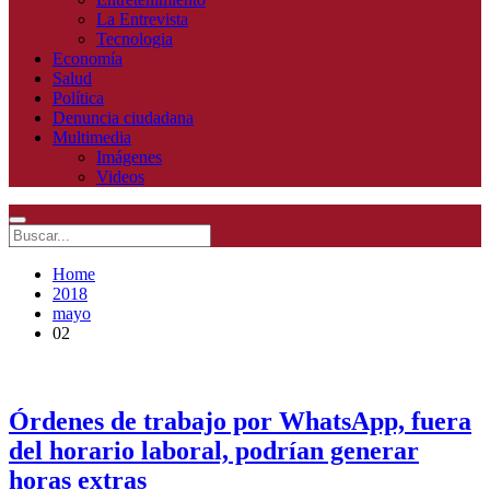
La Entrevista
Tecnologia
Economía
Salud
Política
Denuncia ciudadana
Multimedia
Imágenes
Videos
Home
2018
mayo
02
Órdenes de trabajo por WhatsApp, fuera
del horario laboral, podrían generar
horas extras