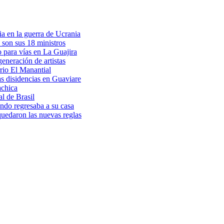
a en la guerra de Ucrania
 son sus 18 ministros
o para vías en La Guajira
eneración de artistas
rio El Manantial
as disidencias en Guaviare
achica
l de Brasil
ndo regresaba a su casa
 quedaron las nuevas reglas