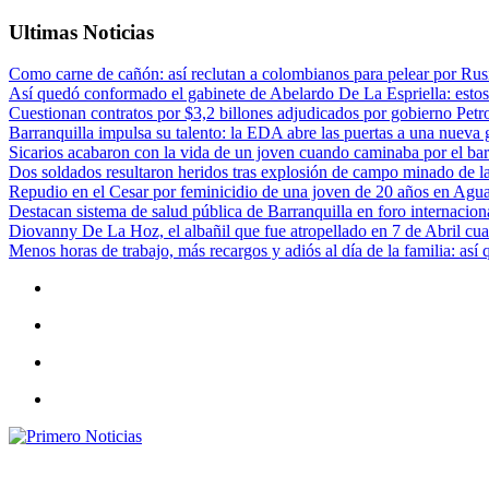
Ultimas Noticias
Como carne de cañón: así reclutan a colombianos para pelear por Rusi
Así quedó conformado el gabinete de Abelardo De La Espriella: estos
Cuestionan contratos por $3,2 billones adjudicados por gobierno Petr
Barranquilla impulsa su talento: la EDA abre las puertas a una nueva g
Sicarios acabaron con la vida de un joven cuando caminaba por el bar
Dos soldados resultaron heridos tras explosión de campo minado de l
Repudio en el Cesar por feminicidio de una joven de 20 años en Agu
Destacan sistema de salud pública de Barranquilla en foro internaciona
Diovanny De La Hoz, el albañil que fue atropellado en 7 de Abril cua
Menos horas de trabajo, más recargos y adiós al día de la familia: así
Primero Noticias
El mejor portal web de noticias de Barranquilla