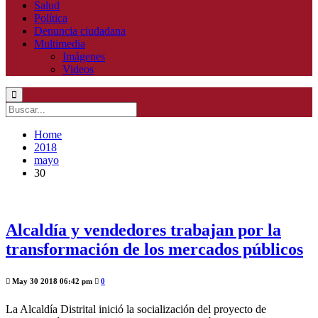
Salud
Política
Denuncia ciudadana
Multimedia
Imágenes
Videos
Home
2018
mayo
30
Alcaldía y vendedores trabajan por la
transformación de los mercados públicos
May 30 2018 06:42 pm
0
La Alcaldía Distrital inició la socialización del proyecto de