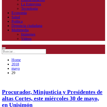
La Entrevista
Tecnologia
Economía
Salud
Política
Denuncia ciudadana
Multimedia
Imágenes
Videos
Home
2018
mayo
29
Procurador, Minjusticia y Presidentes de
altas Cortes, este miércoles 30 de mayo,
en Unisimón