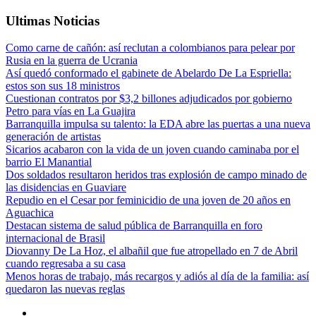
Ultimas Noticias
Como carne de cañón: así reclutan a colombianos para pelear por
Rusia en la guerra de Ucrania
Así quedó conformado el gabinete de Abelardo De La Espriella:
estos son sus 18 ministros
Cuestionan contratos por $3,2 billones adjudicados por gobierno
Petro para vías en La Guajira
Barranquilla impulsa su talento: la EDA abre las puertas a una nueva
generación de artistas
Sicarios acabaron con la vida de un joven cuando caminaba por el
barrio El Manantial
Dos soldados resultaron heridos tras explosión de campo minado de
las disidencias en Guaviare
Repudio en el Cesar por feminicidio de una joven de 20 años en
Aguachica
Destacan sistema de salud pública de Barranquilla en foro
internacional de Brasil
Diovanny De La Hoz, el albañil que fue atropellado en 7 de Abril
cuando regresaba a su casa
Menos horas de trabajo, más recargos y adiós al día de la familia: así
quedaron las nuevas reglas