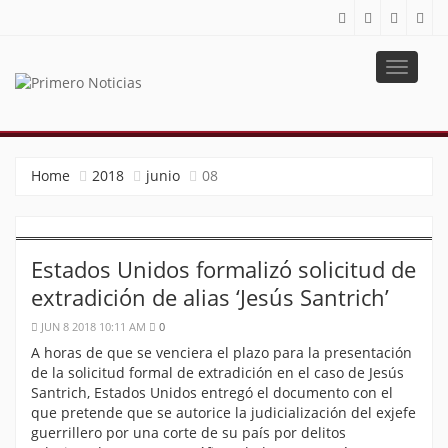
Toggle
navigat
PRIMERO NOTICIAS
El mejor portal web de noticias de Barranquilla
Home
2018
junio
08
Estados Unidos formalizó solicitud de
extradición de alias ‘Jesús Santrich’
JUN 8 2018 10:11 AM
0
A horas de que se venciera el plazo para la presentación
de la solicitud formal de extradición en el caso de Jesús
Santrich, Estados Unidos entregó el documento con el
que pretende que se autorice la judicialización del exjefe
guerrillero por una corte de su país por delitos