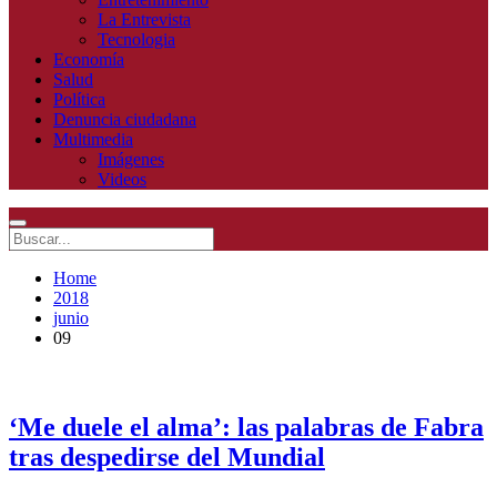
La Entrevista
Tecnologia
Economía
Salud
Política
Denuncia ciudadana
Multimedia
Imágenes
Videos
Home
2018
junio
09
‘Me duele el alma’: las palabras de Fabra
tras despedirse del Mundial