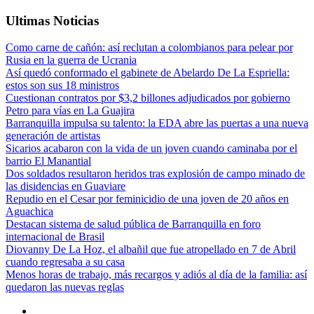
Ultimas Noticias
Como carne de cañón: así reclutan a colombianos para pelear por
Rusia en la guerra de Ucrania
Así quedó conformado el gabinete de Abelardo De La Espriella:
estos son sus 18 ministros
Cuestionan contratos por $3,2 billones adjudicados por gobierno
Petro para vías en La Guajira
Barranquilla impulsa su talento: la EDA abre las puertas a una nueva
generación de artistas
Sicarios acabaron con la vida de un joven cuando caminaba por el
barrio El Manantial
Dos soldados resultaron heridos tras explosión de campo minado de
las disidencias en Guaviare
Repudio en el Cesar por feminicidio de una joven de 20 años en
Aguachica
Destacan sistema de salud pública de Barranquilla en foro
internacional de Brasil
Diovanny De La Hoz, el albañil que fue atropellado en 7 de Abril
cuando regresaba a su casa
Menos horas de trabajo, más recargos y adiós al día de la familia: así
quedaron las nuevas reglas