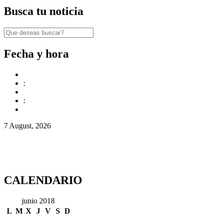
Busca tu noticia
Fecha y hora
:
:
7 August, 2026
CALENDARIO
junio 2018
L
M
X
J
V
S
D