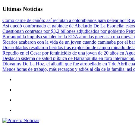
Ultimas Noticias
Como carne de cañón: así reclutan a colombianos para pelear por Rusi
Así quedó conformado el gabinete de Abelardo De La Espriella: estos
Cuestionan contratos por $3,2 billones adjudicados por gobierno Petr
Barranquilla impulsa su talento: la EDA abre las puertas a una nueva g
Sicarios acabaron con la vida de un joven cuando caminaba por el bar
Dos soldados resultaron heridos tras explosión de campo minado de l
Repudio en el Cesar por feminicidio de una joven de 20 años en Agu
Destacan sistema de salud pública de Barranquilla en foro internaciona
Diovanny De La Hoz, el albañil que fue atropellado en 7 de Abril cua
Menos horas de trabajo, más recargos y adiós al día de la familia: así
Primero Noticias
El mejor portal web de noticias de Barranquilla