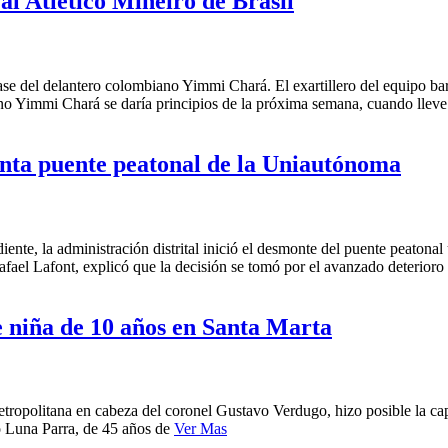
al Atlético Mineiro de Brasil
ase del delantero colombiano Yimmi Chará. El exartillero del equipo bar
iano Yimmi Chará se daría principios de la próxima semana, cuando llev
onta puente peatonal de la Uniautónoma
ente, la administración distrital inició el desmonte del puente peatonal 
fael Lafont, explicó que la decisión se tomó por el avanzado deterior
e niña de 10 años en Santa Marta
etropolitana en cabeza del coronel Gustavo Verdugo, hizo posible la capt
o Luna Parra, de 45 años de
Ver Mas