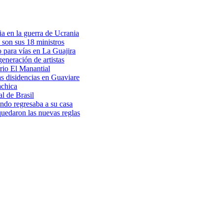
a en la guerra de Ucrania
 son sus 18 ministros
o para vías en La Guajira
eneración de artistas
rio El Manantial
as disidencias en Guaviare
achica
l de Brasil
ndo regresaba a su casa
 quedaron las nuevas reglas