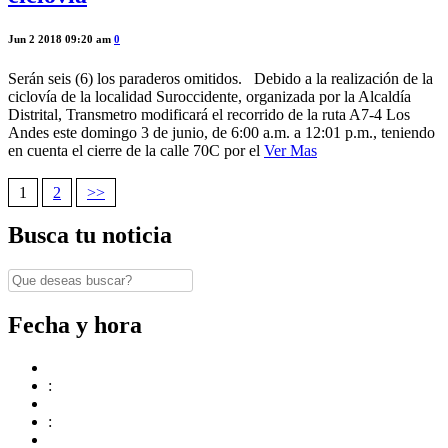
Jun 2 2018 09:20 am
0
Serán seis (6) los paraderos omitidos. Debido a la realización de la
ciclovía de la localidad Suroccidente, organizada por la Alcaldía
Distrital, Transmetro modificará el recorrido de la ruta A7-4 Los
Andes este domingo 3 de junio, de 6:00 a.m. a 12:01 p.m., teniendo
en cuenta el cierre de la calle 70C por el
Ver Mas
1
2
>>
Navegación
Busca tu noticia
de
entradas
Fecha y hora
:
: