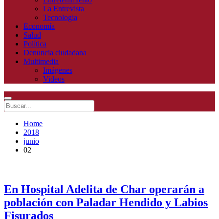
La Entrevista
Tecnologia
Economía
Salud
Política
Denuncia ciudadana
Multimedia
Imágenes
Videos
Home
2018
junio
02
En Hospital Adelita de Char operarán a
población con Paladar Hendido y Labios
Fisurados