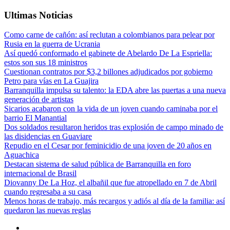
Ultimas Noticias
Como carne de cañón: así reclutan a colombianos para pelear por
Rusia en la guerra de Ucrania
Así quedó conformado el gabinete de Abelardo De La Espriella:
estos son sus 18 ministros
Cuestionan contratos por $3,2 billones adjudicados por gobierno
Petro para vías en La Guajira
Barranquilla impulsa su talento: la EDA abre las puertas a una nueva
generación de artistas
Sicarios acabaron con la vida de un joven cuando caminaba por el
barrio El Manantial
Dos soldados resultaron heridos tras explosión de campo minado de
las disidencias en Guaviare
Repudio en el Cesar por feminicidio de una joven de 20 años en
Aguachica
Destacan sistema de salud pública de Barranquilla en foro
internacional de Brasil
Diovanny De La Hoz, el albañil que fue atropellado en 7 de Abril
cuando regresaba a su casa
Menos horas de trabajo, más recargos y adiós al día de la familia: así
quedaron las nuevas reglas