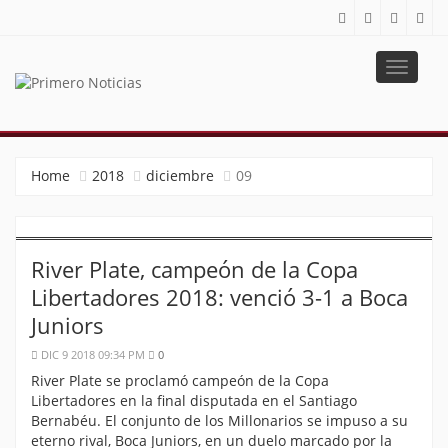
Toggle
navigat
PRIMERO NOTICIAS
El mejor portal web de noticias de Barranquilla
Home
2018
diciembre
09
River Plate, campeón de la Copa
Libertadores 2018: venció 3-1 a Boca
Juniors
DIC 9 2018 09:34 PM
0
River Plate se proclamó campeón de la Copa
Libertadores en la final disputada en el Santiago
Bernabéu. El conjunto de los Millonarios se impuso a su
eterno rival, Boca Juniors, en un duelo marcado por la