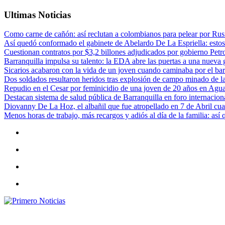
Ultimas Noticias
Como carne de cañón: así reclutan a colombianos para pelear por Rusi
Así quedó conformado el gabinete de Abelardo De La Espriella: estos
Cuestionan contratos por $3,2 billones adjudicados por gobierno Petr
Barranquilla impulsa su talento: la EDA abre las puertas a una nueva g
Sicarios acabaron con la vida de un joven cuando caminaba por el bar
Dos soldados resultaron heridos tras explosión de campo minado de l
Repudio en el Cesar por feminicidio de una joven de 20 años en Agu
Destacan sistema de salud pública de Barranquilla en foro internaciona
Diovanny De La Hoz, el albañil que fue atropellado en 7 de Abril cua
Menos horas de trabajo, más recargos y adiós al día de la familia: así
Primero Noticias
El mejor portal web de noticias de Barranquilla