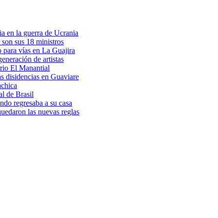
a en la guerra de Ucrania
 son sus 18 ministros
o para vías en La Guajira
eneración de artistas
rio El Manantial
as disidencias en Guaviare
achica
l de Brasil
ndo regresaba a su casa
 quedaron las nuevas reglas