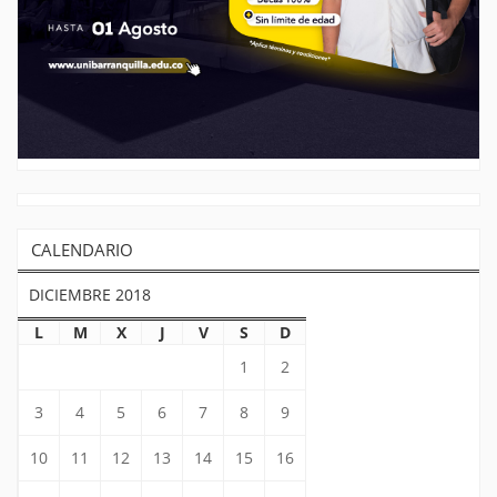
CALENDARIO
DICIEMBRE 2018
L
M
X
J
V
S
D
1
2
3
4
5
6
7
8
9
10
11
12
13
14
15
16