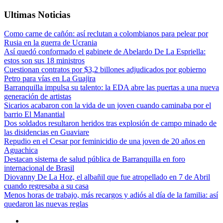
Ultimas Noticias
Como carne de cañón: así reclutan a colombianos para pelear por
Rusia en la guerra de Ucrania
Así quedó conformado el gabinete de Abelardo De La Espriella:
estos son sus 18 ministros
Cuestionan contratos por $3,2 billones adjudicados por gobierno
Petro para vías en La Guajira
Barranquilla impulsa su talento: la EDA abre las puertas a una nueva
generación de artistas
Sicarios acabaron con la vida de un joven cuando caminaba por el
barrio El Manantial
Dos soldados resultaron heridos tras explosión de campo minado de
las disidencias en Guaviare
Repudio en el Cesar por feminicidio de una joven de 20 años en
Aguachica
Destacan sistema de salud pública de Barranquilla en foro
internacional de Brasil
Diovanny De La Hoz, el albañil que fue atropellado en 7 de Abril
cuando regresaba a su casa
Menos horas de trabajo, más recargos y adiós al día de la familia: así
quedaron las nuevas reglas