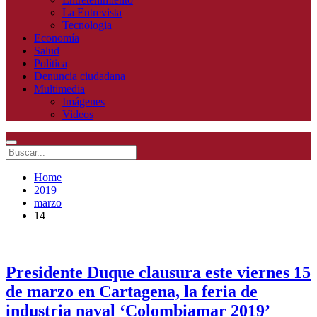
La Entrevista
Tecnologia
Economía
Salud
Política
Denuncia ciudadana
Multimedia
Imágenes
Videos
Home
2019
marzo
14
Presidente Duque clausura este viernes 15
de marzo en Cartagena, la feria de
industria naval ‘Colombiamar 2019’