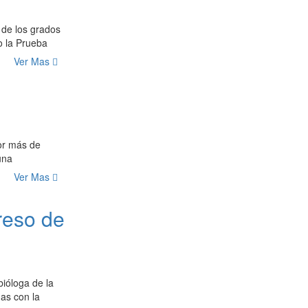
 de los grados
o la Prueba
Ver Mas
por más de
una
Ver Mas
reso de
bióloga de la
das con la