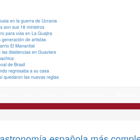
usia en la guerra de Ucrania
s son sus 18 ministros
ro para vías en La Guajira
a generación de artistas
arrio El Manantial
 las disidencias en Guaviare
uachica
nal de Brasil
uando regresaba a su casa
así quedaron las nuevas reglas
nomía
Salud
Política
Denuncia ciudadana
Multimedia
 gastronomía española más comple