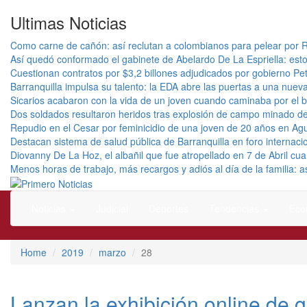
Ultimas Noticias
Como carne de cañón: así reclutan a colombianos para pelear por R
Así quedó conformado el gabinete de Abelardo De La Espriella: esto
Cuestionan contratos por $3,2 billones adjudicados por gobierno Pet
Barranquilla impulsa su talento: la EDA abre las puertas a una nuev
Sicarios acabaron con la vida de un joven cuando caminaba por el b
Dos soldados resultaron heridos tras explosión de campo minado de
Repudio en el Cesar por feminicidio de una joven de 20 años en Ag
Destacan sistema de salud pública de Barranquilla en foro internacio
Diovanny De La Hoz, el albañil que fue atropellado en 7 de Abril c
Menos horas de trabajo, más recargos y adiós al día de la familia: 
El mejor portal web de noticias de Barranquilla
Primero Noticias
Noticias
Judicial
Deportes
Tendencias
Eco
Home
2019
marzo
28
Lanzan la exhibición online de