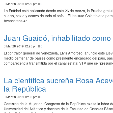
Mar 28 2019 12:29 pm
0
La Entidad está aplicando desde este 26 de marzo, la Prueba gratui
cuarto, sexto y octavo de todo el país. El Instituto Colombiano para
Avancemos 4°
Juan Guaidó, inhabilitado como 
Mar 28 2019 12:25 pm
0
El contralor general de Venezuela, Elvis Amoroso, anunció este juev
medio centenar de países como presidente encargado del país, para
comparecencia transmitida por el canal estatal VTV que se “presu
La científica sucreña Rosa Ace
la República
Mar 28 2019 12:06 pm
0
Comisión de la Mujer del Congreso de la República exalta la labor 
Universidad del Atlántico y docente de la Facultad de Ciencias Bási