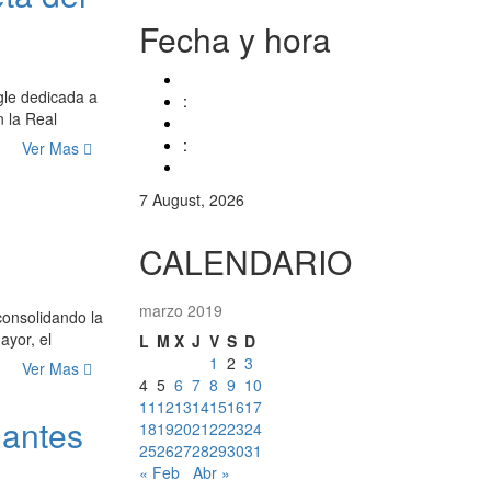
Fecha y hora
gle dedicada a
:
n la Real
:
Ver Mas
7 August, 2026
CALENDARIO
marzo 2019
consolidando la
ayor, el
L
M
X
J
V
S
D
1
2
3
Ver Mas
4
5
6
7
8
9
10
11
12
13
14
15
16
17
iantes
18
19
20
21
22
23
24
25
26
27
28
29
30
31
« Feb
Abr »