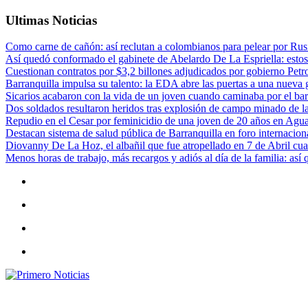
Ultimas Noticias
Como carne de cañón: así reclutan a colombianos para pelear por Rusi
Así quedó conformado el gabinete de Abelardo De La Espriella: estos
Cuestionan contratos por $3,2 billones adjudicados por gobierno Petr
Barranquilla impulsa su talento: la EDA abre las puertas a una nueva g
Sicarios acabaron con la vida de un joven cuando caminaba por el bar
Dos soldados resultaron heridos tras explosión de campo minado de l
Repudio en el Cesar por feminicidio de una joven de 20 años en Agu
Destacan sistema de salud pública de Barranquilla en foro internaciona
Diovanny De La Hoz, el albañil que fue atropellado en 7 de Abril cua
Menos horas de trabajo, más recargos y adiós al día de la familia: así
Primero Noticias
El mejor portal web de noticias de Barranquilla