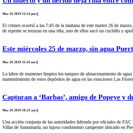
Un muerto y un herido deja riña entre com
Mar 26 2019 12:14 pm
0
El crimen ocurrió a las 7:45 de la mañana de este martes 26 de marzo,
de repente se trenzan en una riña, uno de ellos sacó un cuchillo y ap
Este miércoles 25 de marzo, sin agua Puer
Mar 26 2019 11:34 am
0
La labor de mantener limpios los tanques de almacenamiento de agua pot
mantenimiento de estos depósitos de agua en las estaciones Las Flores
Capturan a ‘Barbas’, amigo de Popeye y d
Mar 26 2019 10:23 am
0
Una acción conjunta de las autoridades liderada por oficiales de FAC 
Villas de Santamaría, un lujoso condominio campestre ubicado en Pied