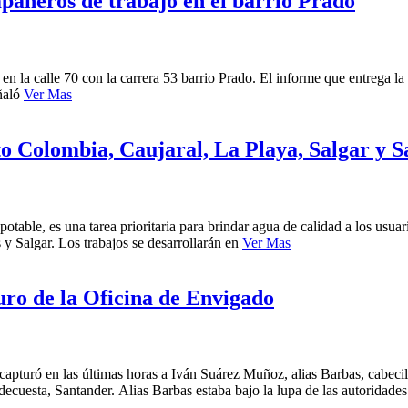
pañeros de trabajo en el barrio Prado
 en la calle 70 con la carrera 53 barrio Prado. El informe que entrega l
uñaló
Ver Mas
to Colombia, Caujaral, La Playa, Salgar y S
able, es una tarea prioritaria para brindar agua de calidad a los usuari
 y Salgar. Los trabajos se desarrollarán en
Ver Mas
uro de la Oficina de Envigado
capturó en las últimas horas a Iván Suárez Muñoz, alias Barbas, cabeci
ecuesta, Santander. Alias Barbas estaba bajo la lupa de las autoridade