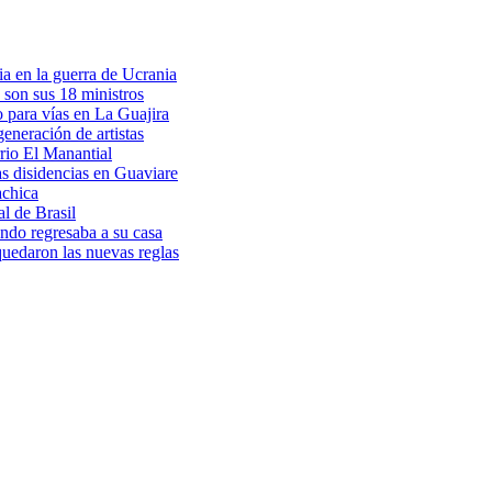
a en la guerra de Ucrania
 son sus 18 ministros
o para vías en La Guajira
eneración de artistas
rio El Manantial
as disidencias en Guaviare
achica
l de Brasil
ndo regresaba a su casa
 quedaron las nuevas reglas