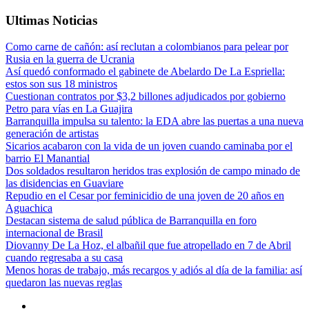
Ultimas Noticias
Como carne de cañón: así reclutan a colombianos para pelear por
Rusia en la guerra de Ucrania
Así quedó conformado el gabinete de Abelardo De La Espriella:
estos son sus 18 ministros
Cuestionan contratos por $3,2 billones adjudicados por gobierno
Petro para vías en La Guajira
Barranquilla impulsa su talento: la EDA abre las puertas a una nueva
generación de artistas
Sicarios acabaron con la vida de un joven cuando caminaba por el
barrio El Manantial
Dos soldados resultaron heridos tras explosión de campo minado de
las disidencias en Guaviare
Repudio en el Cesar por feminicidio de una joven de 20 años en
Aguachica
Destacan sistema de salud pública de Barranquilla en foro
internacional de Brasil
Diovanny De La Hoz, el albañil que fue atropellado en 7 de Abril
cuando regresaba a su casa
Menos horas de trabajo, más recargos y adiós al día de la familia: así
quedaron las nuevas reglas