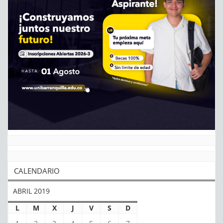
CALENDARIO
ABRIL 2019
L
M
X
J
V
S
D