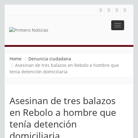
Toggle
navigatio
PRIMERO NOTICIAS
El mejor portal web de noticias de Barranquilla
Home
Denuncia ciudadana
Asesinan de tres balazos en Rebolo a hombre que
tenía detención domiciliaria
Asesinan de tres balazos
en Rebolo a hombre que
tenía detención
domiciliaria